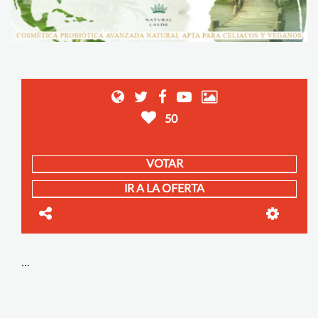
50
VOTAR
IR A LA OFERTA
...