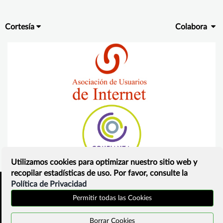
Cortesía
Colabora
Utilizamos cookies para optimizar nuestro sitio web y
recopilar estadísticas de uso. Por favor, consulte la
Política de Privacidad
Inicio
Política de privacidad
Permitir todas las Cookies
¿Que es?
Contacto
Borrar Cookies