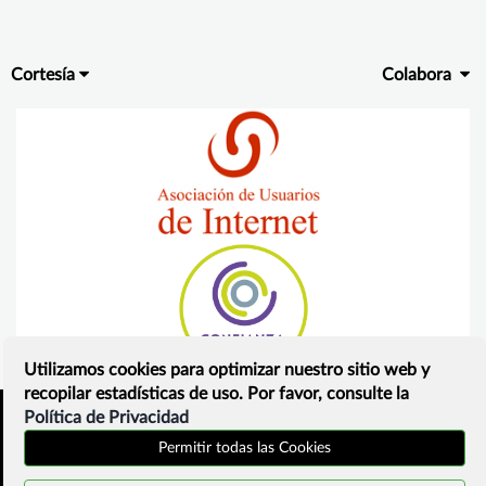
Cortesía
Colabora
Utilizamos cookies para optimizar nuestro sitio web y
recopilar estadísticas de uso. Por favor, consulte la
Política de Privacidad
Inicio
Política de privacidad
Permitir todas las Cookies
¿Que es?