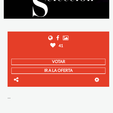
41
VOTAR
IR A LA OFERTA
...