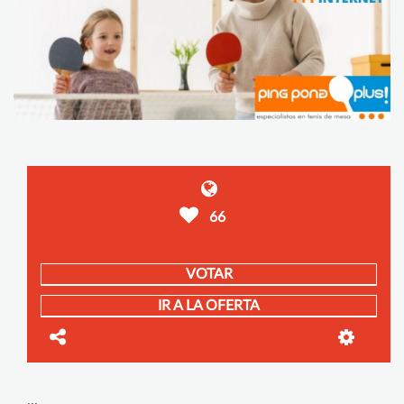
66
VOTAR
IR A LA OFERTA
...