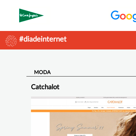
#diadeinternet
MODA
Catchalot