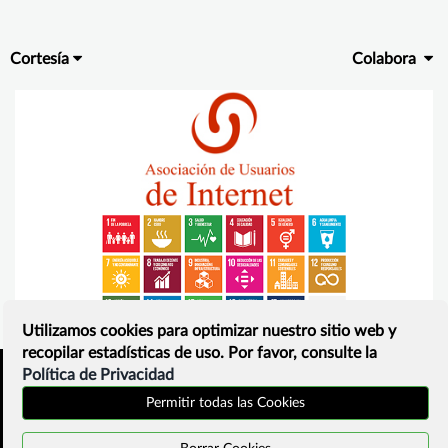
Cortesía
Colabora
Utilizamos cookies para optimizar nuestro sitio web y
recopilar estadísticas de uso. Por favor, consulte la
Política de Privacidad
Inicio
Política de privacidad
Permitir todas las Cookies
¿Que es?
Contacto