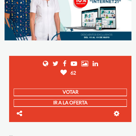
62
VOTAR
IR A LA OFERTA
...