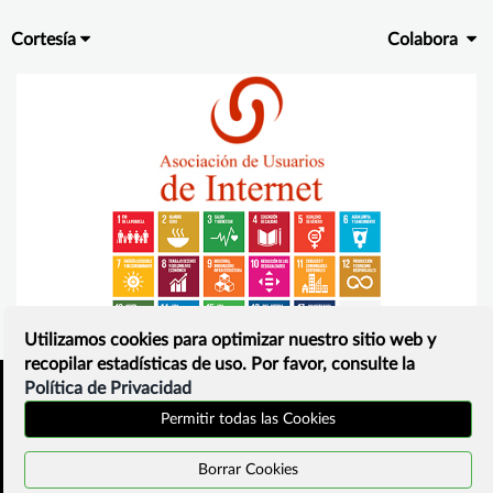
Cortesía
Colabora
Utilizamos cookies para optimizar nuestro sitio web y
recopilar estadísticas de uso. Por favor, consulte la
Política de Privacidad
Inicio
Política de privacidad
Permitir todas las Cookies
¿Que es?
Contacto
Borrar Cookies