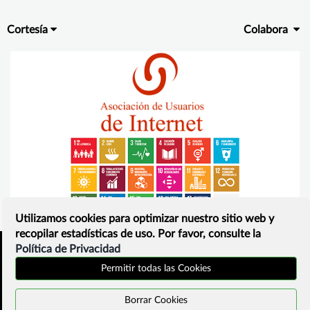
Cortesía
Colabora
Utilizamos cookies para optimizar nuestro sitio web y
recopilar estadísticas de uso. Por favor, consulte la
Política de Privacidad
Inicio
Política de privacidad
Permitir todas las Cookies
¿Que es?
Contacto
Borrar Cookies