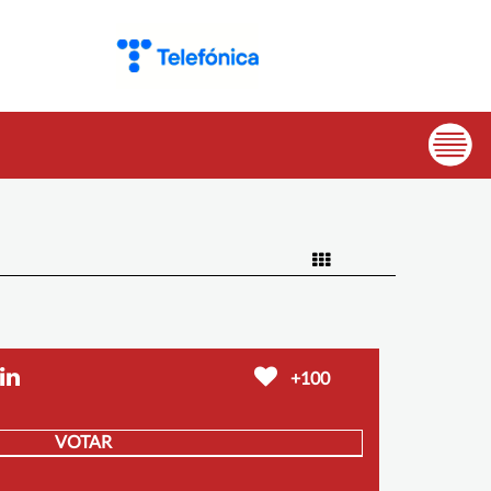
+100
VOTAR