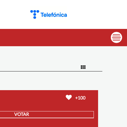
+100
VOTAR